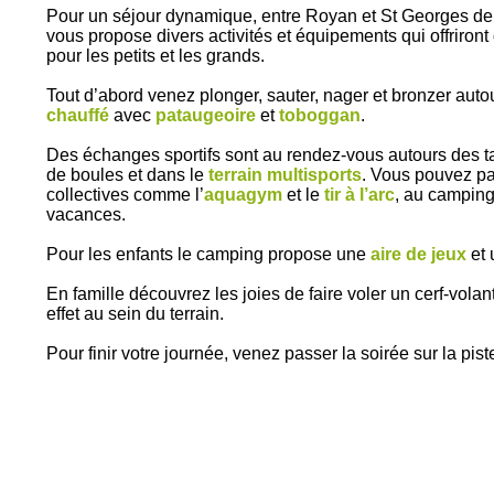
Pour un séjour dynamique, entre Royan et St Georges d
vous propose divers activités et équipements qui offriron
pour les petits et les grands.
Tout d’abord venez plonger, sauter, nager et bronzer auto
chauffé
avec
pataugeoire
et
toboggan
.
Des échanges sportifs sont au rendez-vous autours des ta
de boules et dans le
terrain multisports
. Vous pouvez par
collectives comme l’
aquagym
et le
tir à l’arc
, au camping 
vacances.
Pour les enfants le camping propose une
aire de jeux
et
En famille découvrez les joies de faire voler un cerf-vola
effet au sein du terrain.
Pour finir votre journée, venez passer la soirée sur la pi