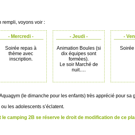
 rempli, voyons voir :
- Mercredi -
- Jeudi -
- Ven
Soirée repas à
Animation Boules (si
Soirée
thème avec
dix équipes sont
inscription.
formées).
Le soir Marché de
nuit….
quagym (le dimanche pour les enfants) très apprécié pour sa gent
ou les adolescents s’éclatent.
et le camping 2B se réserve le droit de modification de ce p