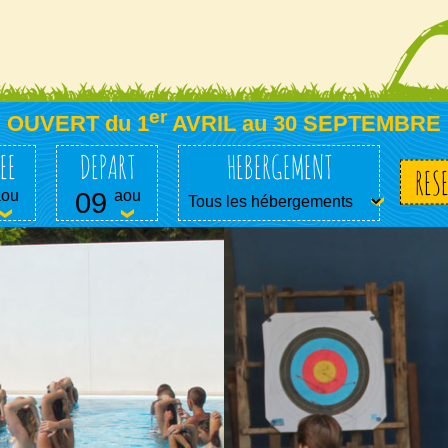
er
OUVERT du 1
AVRIL au 30 SEPTEMBRE
EE
DEPART
HEBERGEMENT
aou
09
aou