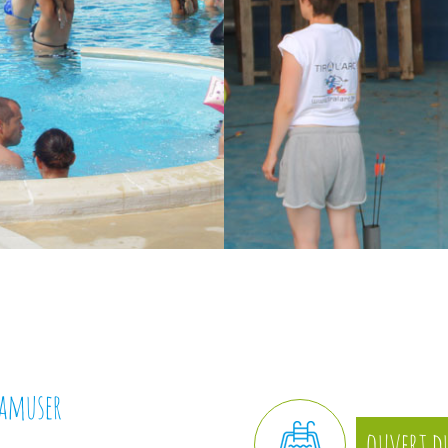
 amuser
ouvert d